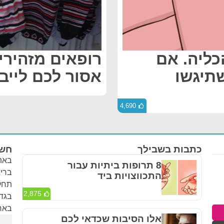
כליה. אם
רופאים מזהירי
תיגשו
אסור לכם לייב
4,690
כתבות בשבילך
חשו
באתר
8 תרופות ביתיות עבור
בריא
התכווצויות ביד
תחלי
2,875
בגדר
באחר
אלו הסיבות שכדאי לכם