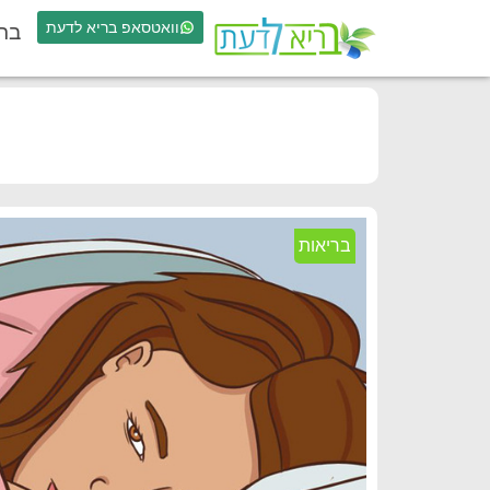
וואטסאפ בריא לדעת
בר
בריאות