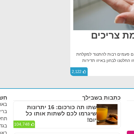
מת צריכים
לים פעמים רבות להתנגד למקלחת
החלטנו לבחון באיזו תדירות
2,122
כתבות בשבילך
חשו
באתר
שתו תה כורכום: 16 יתרונות
בריא
שיגרמו לכם לשתות אותו כל
תחלי
יום!
104,748
בגדר
באחר