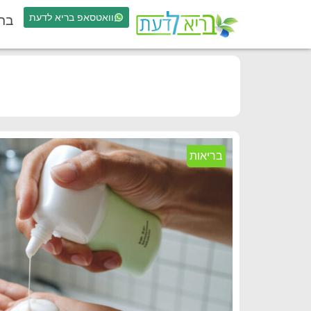
וואטסאפ בריא לדעת
בר
בריאות