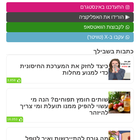
התעדכנו באינסטגרם
הורידו את האפליקציה
לקבוצות הוואטסאפ
עקבו ב-X (טוויטר)
כתבות בשבילך
כיצד לחזק את המערכת החיסונית
כדי למנוע מחלות
3,858
שותים חומץ תפוחים? הנה מי
עשוי להפיק ממנו תועלת ומי צריך
להיזהר
16,053
מה גורם להתייבשות ואיך לטפל