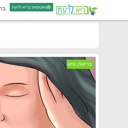
וואטסאפ בריא לדעת
בר
בריאות
,
נפש