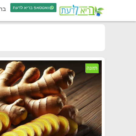
וואטסאפ בריא לדעת
בר
תזונה