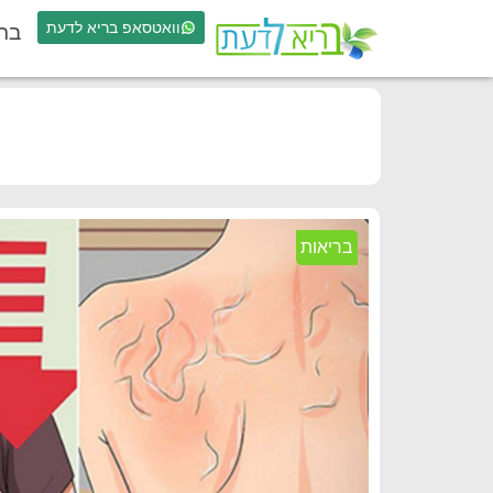
וואטסאפ בריא לדעת
בר
בריאות