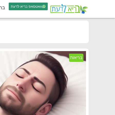
וואטסאפ בריא לדעת
בר
בריאות