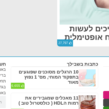
כים לעשות
 אופטימלית
27,797
כתבות בשבילך
חשו
באתר
10 הרגלים מסוכנים שפוגעים
בריא
בתפקוד המוחי, מס' 1 נפוץ
תחלי
מאוד
6,655
בגדר
באחר
11 מאכלים שמגבירים את
רמות הHDL ( כולסטרול טוב )