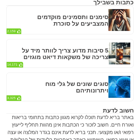
כתבות בשבילך
סימנים ותסמינים מוקדמים
המצביעים על סוכרת
2,159
5 סיבות מדוע צריך לוותר מיד על
צריכה של משקאות דיאט מוגזים
14,171
סוגים שונים של גלי מוח
ויתרונותיהם
3,325
חשוב לדעת
באתר בריא לדעת תוכלו לקרוא מגוון כתבות בתחומי בריאות
ואורח חיים. חשוב לזכור כי הכתבות אינן מהוות תחליף לייעוץ
רפואי ו/או מקצועי. תכני בריא לדעת אינם בגדר המלצה או עצה
או ייעוץ רפואי. השימוש באתר באחריות בלעדית של הגולש/ת.