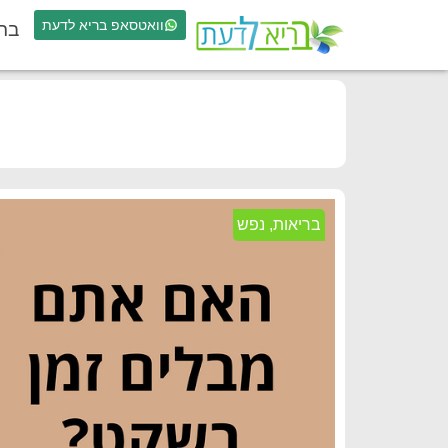
וואטסאפ בריא לדעת
בר
בריאות
,
נפש