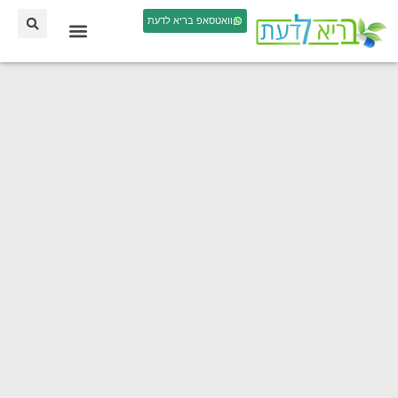
וואטסאפ בריא לדעת