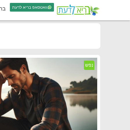
וואטסאפ בריא לדעת
בר
נפש