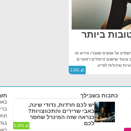
טובות ביותר
ראומטית הנקראת גם PTSD יכולה להשפיע על אנשים שעברו אירוע או
 ובעוד שישנם טיפולים רפואיים
ות שיכולות לסייע.
2,561
כתבות בשבילך
חשו
באתר
יש לכם חרדות, נדודי שינה,
בריא
כאבי שרירים והתכווצויות?
תחלי
כנראה שזה המינרל שחסר
לכם
בגדר
5,001
באחר