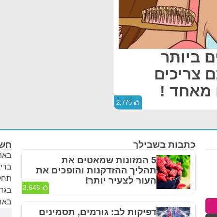
ים ביותר
ם צריכים
מאחד !
2,775
כתבות בשבילך
חשו
באתר
5 המזונות שמאטים את
בריא
תהליך ההזדקנות והופכים את
תחלי
העור לצעיר יותר!
3,645
בגדר
באחר
דפיקות לב: גורמים, תסמינים