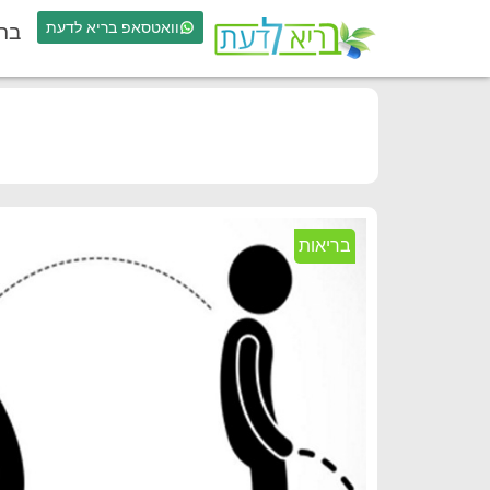
וואטסאפ בריא לדעת
בר
בריאות