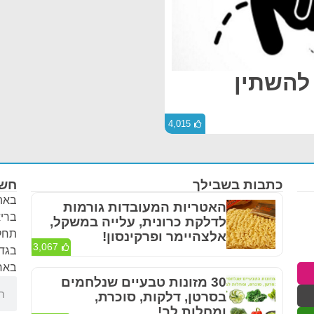
 להשתין
4,015
כתבות בשבילך
חשו
באתר
האטריות המעובדות גורמות
בריא
לדלקת כרונית, עלייה במשקל,
תחלי
אלצהיימר ופרקינסון!
3,067
בגדר
באחר
30 מזונות טבעיים שנלחמים
בסרטן, דלקות, סוכרת,
ומחלות לב!