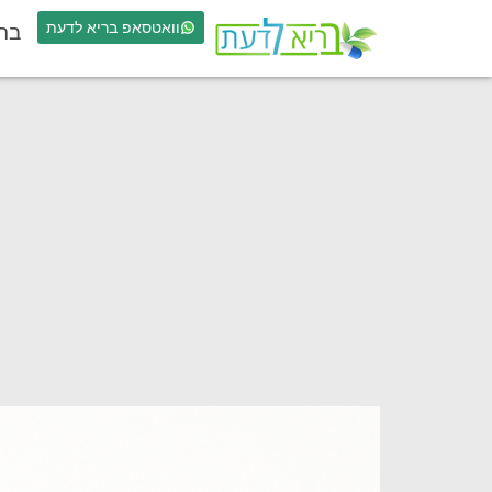
וואטסאפ בריא לדעת
בר