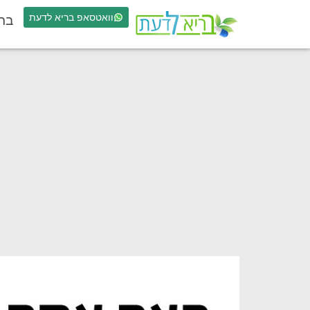
וואטסאפ בריא לדעת
בר