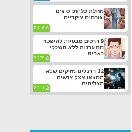
מחלת כליות: סוגים
וגורמים עיקריים
2,116
9 דרכים טבעיות להיפטר
ממיגרנות ללא משככי
כאבים
3,279
12 הרגלים מזיקים שלא
תמצאו אצל אנשים
מצליחים
2,511