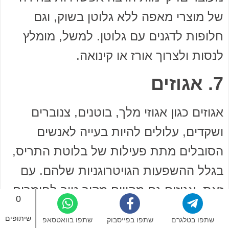
של מוצרי מאפה ללא גלוטן בשוק, וגם
חלופות לדגנים עם גלוטן. למשל, מומלץ
לנסות ולצרוך אורז או קינואה.
7. אגוזים
אגוזים כגון אגוזי מלך, בוטנים, צנוברים
ושקדים, עלולים להיות בעייה לאנשים
הסובלים מתת פעילות של בלוטת התריס,
בגלל ההשפעות הגויטרוגניות שלהם. עם
זאת, אגוזים גם מהווים מקור טוב לחומרים
0
מזינים אחרים כגון סלניום וסידן, וכדאי
שיתופים
שתפו בטלגרם
שתפו בפייסבוק
שתפו בוואטסאפ
לצרוך אותם במנות קטנות, אם לא סובלים