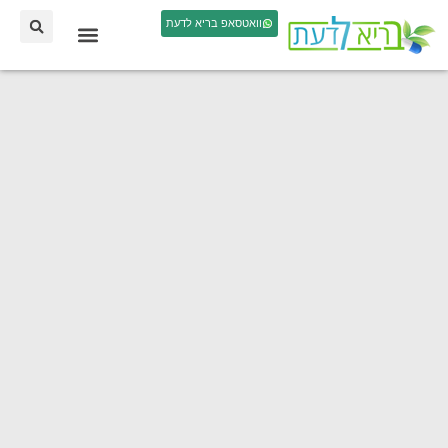
וואטסאפ בריא לדעת