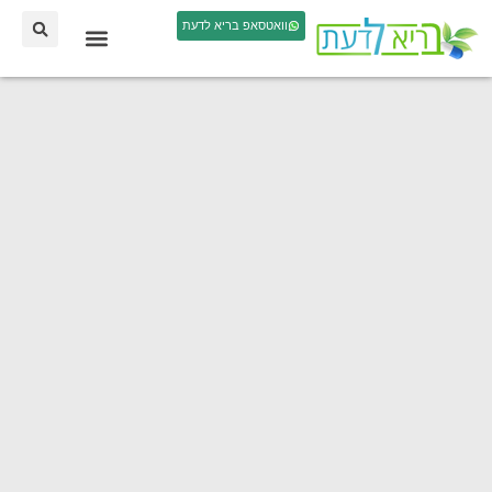
וואטסאפ בריא לדעת