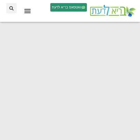
וואטסאפ בריא לדעת