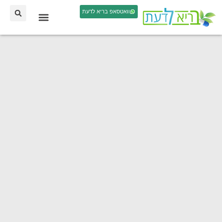
וואטסאפ בריא לדעת