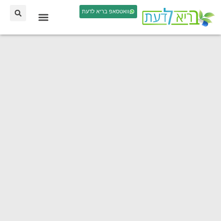
וואטסאפ בריא לדעת