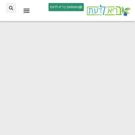
וואטסאפ בריא לדעת