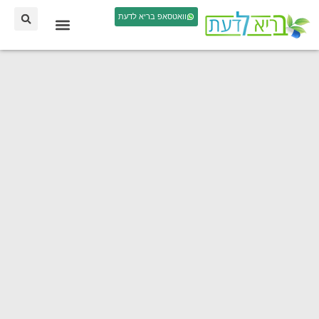
וואטסאפ בריא לדעת