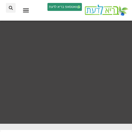
וואטסאפ בריא לדעת