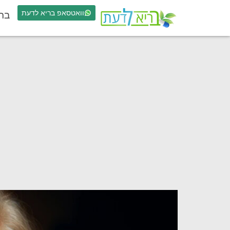
וואטסאפ בריא לדעת
בר