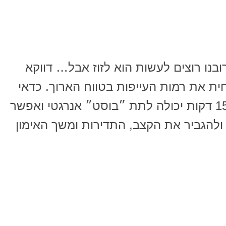
בנו רוצים לעשות הוא לזוז אבל… דווקא
ית את רמות העייפות בטווח הארוך. כדאי
לדעת כי אפילו הליכה קצרה של 15 דקות יכולה לתת ״בוסט״ אנרגטי ואפשר
להגביר את הקצב, התדירות ומשך האימון