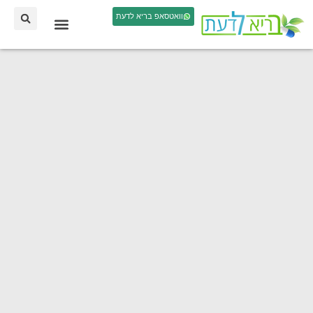
וואטסאפ בריא לדעת