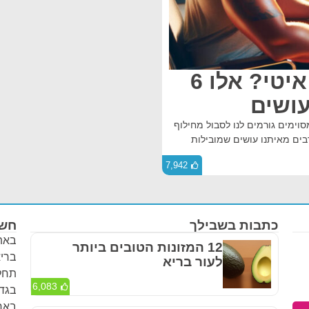
סובלים מחילוף חומרים איטי? אלו 6
ושים
וימים גורמים לנו לסבול מחילוף
לייה במשקל. הנה 6 הטעויות שרבים מאיתנו עושים שמובילות
7,942
כתבות בשבילך
חשו
באתר
12 המזונות הטובים ביותר
בריא
לעור בריא
תחלי
6,083
בגדר
באחר