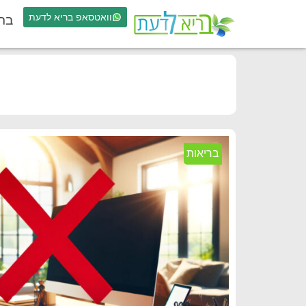
וואטסאפ בריא לדעת
בר
בריאות