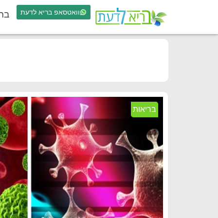
וואטסאפ בריא לדעת
בר
בריאות