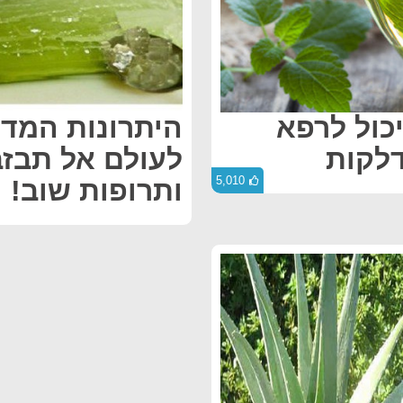
כול לרפא
היתרונות המדה
דלקות
לעולם אל תבזב
5,010
ותרופות שוב!