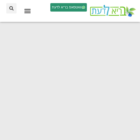
וואטסאפ בריא לדעת