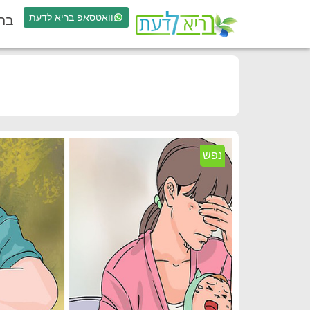
וואטסאפ בריא לדעת
בר
נפש