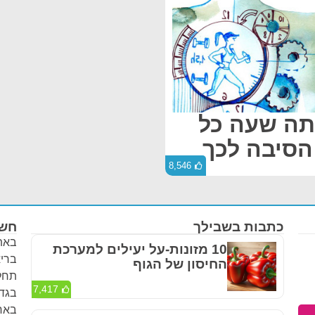
תה שעה כל
 הסיבה לכך
8,546
כתבות בשבילך
חשו
באתר
10 מזונות-על יעילים למערכת
בריא
החיסון של הגוף
תחלי
7,417
בגדר
באחר