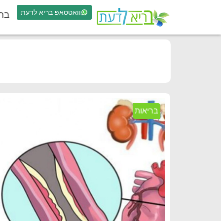
וואטסאפ בריא לדעת
בר
בריאות