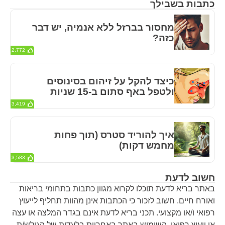
כתבות בשבילך
מחסור בברזל ללא אנמיה, יש דבר
כזה?
2,772
כיצד להקל על זיהום בסינוסים
ולטפל באף סתום ב-15 שניות
3,419
איך להוריד סטרס (תוך פחות
מחמש דקות)
3,583
חשוב לדעת
באתר בריא לדעת תוכלו לקרוא מגוון כתבות בתחומי בריאות
ואורח חיים. חשוב לזכור כי הכתבות אינן מהוות תחליף לייעוץ
רפואי ו/או מקצועי. תכני בריא לדעת אינם בגדר המלצה או עצה
או ייעוץ רפואי. השימוש באתר באחריות בלעדית של הגולש/ת.