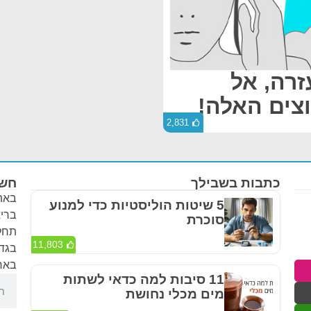
רה, אל
צים האלה!
2,831
כתבות בשבילך
חשו
באתר
5 שיטות הוליסטיות כדי למנוע
בריא
סוכרת
תחלי
11,803
בגדר
באחר
11 סיבות למה כדאי לשתות
מים מכלי נחושת