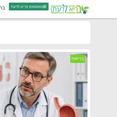
וואטסאפ בריא לדעת
בר
בריאות