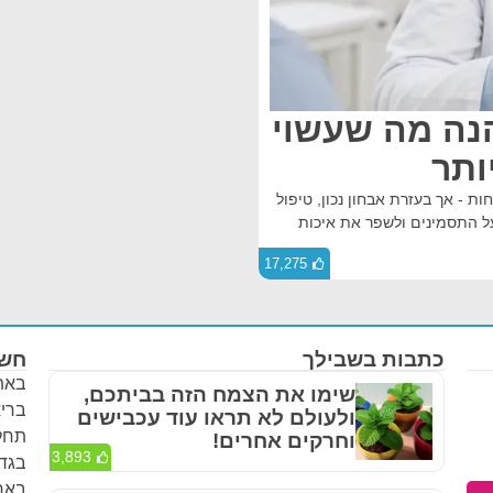
נה מה שעשוי
ותר
ות - אך בעזרת אבחון נכון, טיפול
על התסמינים ולשפר את איכות
17,275
כתבות בשבילך
חשו
באתר
שימו את הצמח הזה בביתכם,
בריא
ולעולם לא תראו עוד עכבישים
תחלי
וחרקים אחרים!
3,893
בגדר
באחר