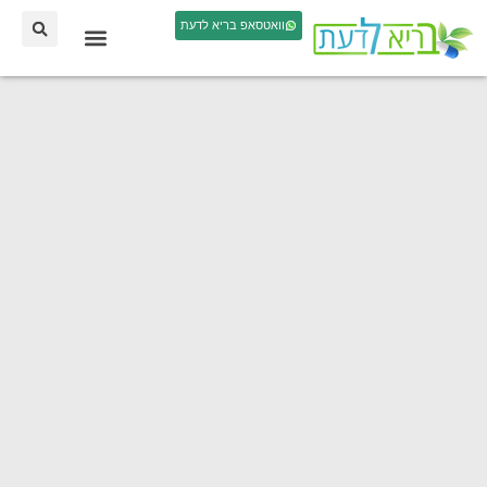
וואטסאפ בריא לדעת