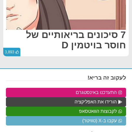
7 סיכונים בריאותיים של
חוסר בויטמין D
3,893
לעקוב זה בריא!
התעדכנו באינסטגרם
הורידו את האפליקציה
לקבוצות הוואטסאפ
עקבו ב-X (טוויטר)