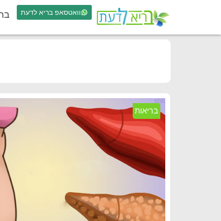
וואטסאפ בריא לדעת
בר
בריאות