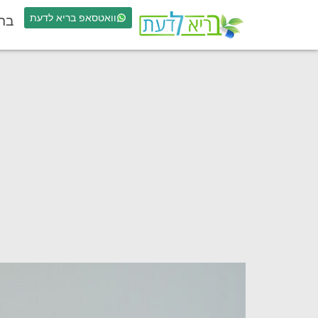
וואטסאפ בריא לדעת
בר