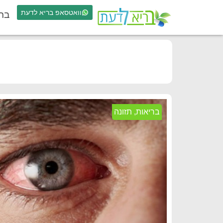
וואטסאפ בריא לדעת
בר
בריאות
,
תזונה