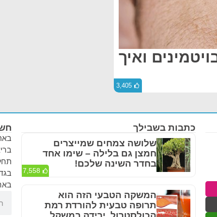
ויטמינים ואיך
3,405
כתבות בשבילך
חשו
באתר
שלושה צמחים שמייצרים
בריא
חמצן גם בלילה – שימו אחד
תחלי
בחדר השינה שלכם!
7,558
בגדר
באחר
המשקה הטבעי הזה הוא
תרופה טבעית להורדת רמת
הכולסטרול, ירידה במשקל