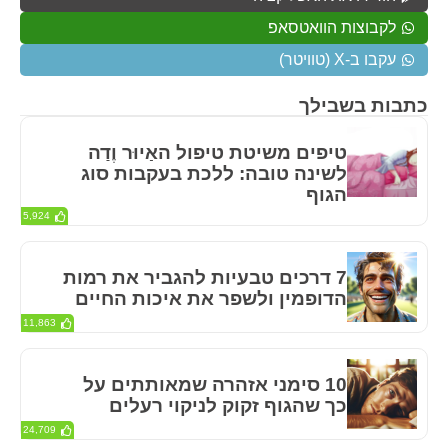
לקבוצות הוואטסאפ
עקבו ב-X (טוויטר)
כתבות בשבילך
טיפים משיטת טיפול האַיוּר וֶדַה
לשינה טובה: ללכת בעקבות סוג
הגוף
5,924
7 דרכים טבעיות להגביר את רמות
הדופמין ולשפר את איכות החיים
11,863
10 סימני אזהרה שמאותתים על
כך שהגוף זקוק לניקוי רעלים
24,709