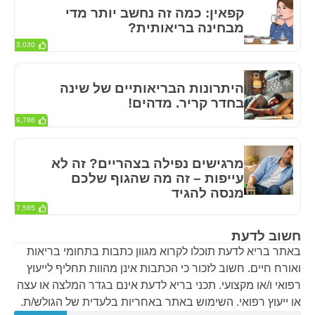
קפאין: כמה זה נחשב יותר מדי
מבחינה בריאותית?
3,030
היתרונות הבריאותיים של שינה
בחדר קריר. מדהים!
9,786
מרגישים נפילה בצהריים? זה לא
עייפות – זה מה שהגוף שלכם
מנסה להגיד
7,565
חשוב לדעת
באתר בריא לדעת תוכלו לקרוא מגוון כתבות בתחומי בריאות
ואורח חיים. חשוב לזכור כי הכתבות אינן מהוות תחליף לייעוץ
רפואי ו/או מקצועי. תכני בריא לדעת אינם בגדר המלצה או עצה
או ייעוץ רפואי. השימוש באתר באחריות בלעדית של הגולש/ת.