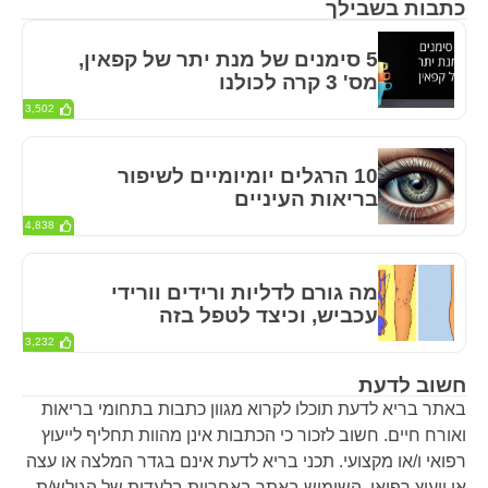
כתבות בשבילך
5 סימנים של מנת יתר של קפאין,
מס' 3 קרה לכולנו
3,502
10 הרגלים יומיומיים לשיפור
בריאות העיניים
4,838
מה גורם לדליות ורידים וורידי
עכביש, וכיצד לטפל בזה
3,232
חשוב לדעת
באתר בריא לדעת תוכלו לקרוא מגוון כתבות בתחומי בריאות
ואורח חיים. חשוב לזכור כי הכתבות אינן מהוות תחליף לייעוץ
רפואי ו/או מקצועי. תכני בריא לדעת אינם בגדר המלצה או עצה
או ייעוץ רפואי. השימוש באתר באחריות בלעדית של הגולש/ת.