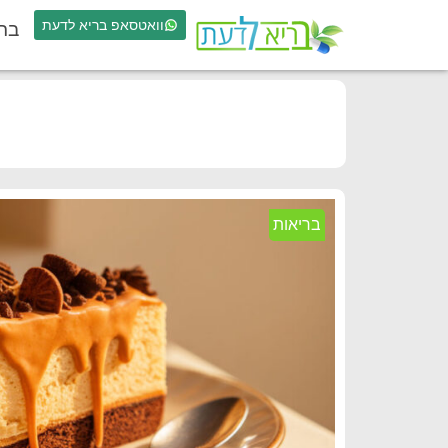
וואטסאפ בריא לדעת
בר
בריאות