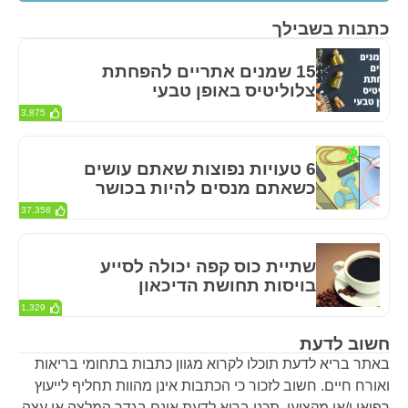
כתבות בשבילך
15 שמנים אתריים להפחתת
צלוליטיס באופן טבעי
3,875
6 טעויות נפוצות שאתם עושים
כשאתם מנסים להיות בכושר
37,358
שתיית כוס קפה יכולה לסייע
בויסות תחושת הדיכאון
1,329
חשוב לדעת
באתר בריא לדעת תוכלו לקרוא מגוון כתבות בתחומי בריאות
ואורח חיים. חשוב לזכור כי הכתבות אינן מהוות תחליף לייעוץ
רפואי ו/או מקצועי. תכני בריא לדעת אינם בגדר המלצה או עצה