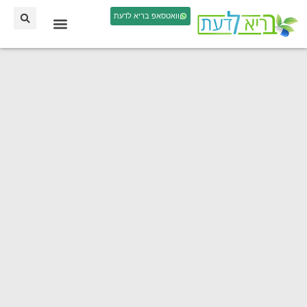
וואטסאפ בריא לדעת