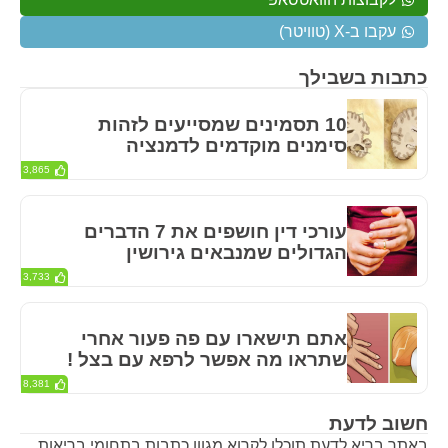
עקבו ב-X (טוויטר)
כתבות בשבילך
10 תסמינים שמסייעים לזהות
סימנים מוקדמים לדמנציה
3,865
עורכי דין חושפים את 7 הדברים
הגדולים שמנבאים גירושין
3,733
אתם תישארו עם פה פעור אחרי
שתראו מה אפשר לרפא עם בצל !
8,381
חשוב לדעת
באתר בריא לדעת תוכלו לקרוא מגוון כתבות בתחומי בריאות