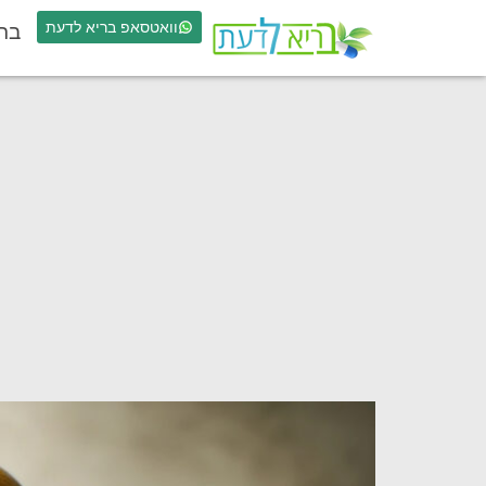
וואטסאפ בריא לדעת
בר