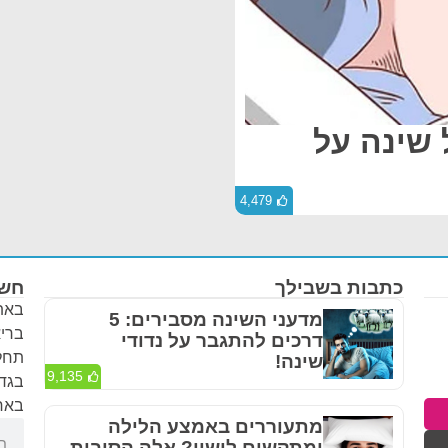
 שינה על
4,479
כתבות בשבילך
חשו
באתר
מדעני השינה מסבירים: 5
בריא
דרכים להתגבר על נדודי
תחלי
שינה!
9,135
בגדר
באחר
מתעוררים באמצע הלילה
ומתקשים לישון? אלה הסיבות