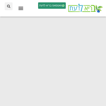
וואטסאפ בריא לדעת