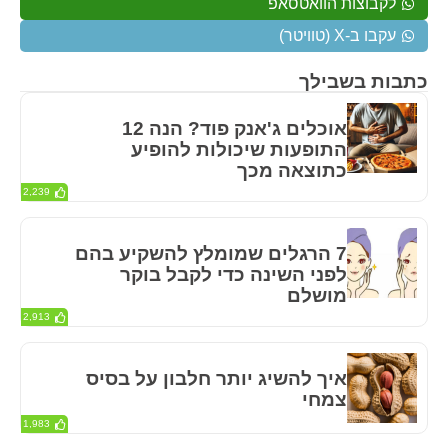
לקבוצות הוואטסאפ
עקבו ב-X (טוויטר)
כתבות בשבילך
אוכלים ג'אנק פוד? הנה 12
התופעות שיכולות להופיע
כתוצאה מכך
2,239
7 הרגלים שמומלץ להשקיע בהם
לפני השינה כדי לקבל בוקר
מושלם
2,913
איך להשיג יותר חלבון על בסיס
צמחי
1,983