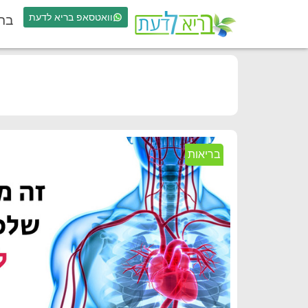
וואטסאפ בריא לדעת
בר
בריאות