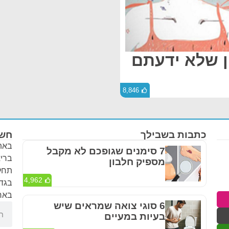
ון שלא ידעתם
8,846
כתבות בשבילך
חשו
באתר
7 סימנים שגופכם לא מקבל
בריא
מספיק חלבון
תחלי
4,962
בגדר
באחר
6 סוגי צואה שמראים שיש
בעיות במעיים