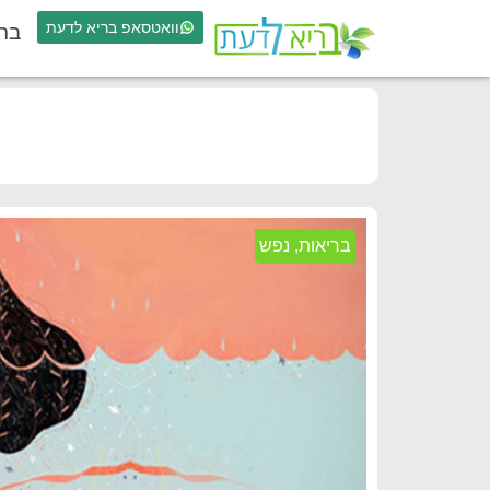
וואטסאפ בריא לדעת
בר
בריאות
,
נפש